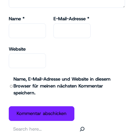
Name
*
E-Mail-Adresse
*
Website
Name, E-Mail-Adresse und Website in diesem
Browser für meinen nächsten Kommentar
speichern.
S
u