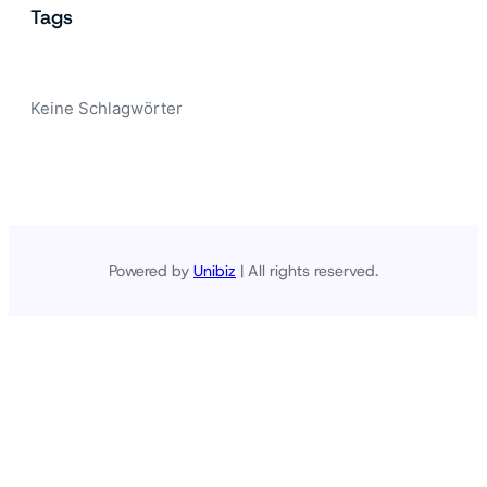
Tags
Keine Schlagwörter
Powered by
Unibiz
| All rights reserved.