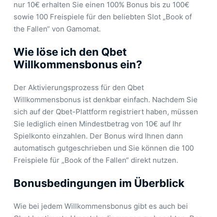
nur 10€ erhalten Sie einen 100% Bonus bis zu 100€
sowie 100 Freispiele für den beliebten Slot „Book of
the Fallen“ von Gamomat.
Wie löse ich den Qbet
Willkommensbonus ein?
Der Aktivierungsprozess für den Qbet
Willkommensbonus ist denkbar einfach. Nachdem Sie
sich auf der Qbet-Plattform registriert haben, müssen
Sie lediglich einen Mindestbetrag von 10€ auf Ihr
Spielkonto einzahlen. Der Bonus wird Ihnen dann
automatisch gutgeschrieben und Sie können die 100
Freispiele für „Book of the Fallen“ direkt nutzen.
Bonusbedingungen im Überblick
Wie bei jedem Willkommensbonus gibt es auch bei