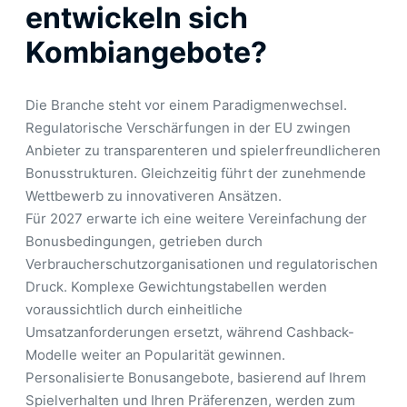
entwickeln sich
Kombiangebote?
Die Branche steht vor einem Paradigmenwechsel.
Regulatorische Verschärfungen in der EU zwingen
Anbieter zu transparenteren und spielerfreundlicheren
Bonusstrukturen. Gleichzeitig führt der zunehmende
Wettbewerb zu innovativeren Ansätzen.
Für 2027 erwarte ich eine weitere Vereinfachung der
Bonusbedingungen, getrieben durch
Verbraucherschutzorganisationen und regulatorischen
Druck. Komplexe Gewichtungstabellen werden
voraussichtlich durch einheitliche
Umsatzanforderungen ersetzt, während Cashback-
Modelle weiter an Popularität gewinnen.
Personalisierte Bonusangebote, basierend auf Ihrem
Spielverhalten und Ihren Präferenzen, werden zum