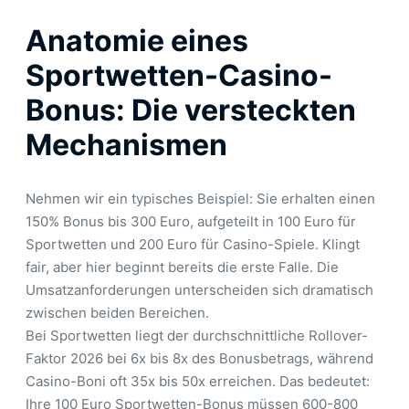
Anatomie eines
Sportwetten-Casino-
Bonus: Die versteckten
Mechanismen
Nehmen wir ein typisches Beispiel: Sie erhalten einen
150% Bonus bis 300 Euro, aufgeteilt in 100 Euro für
Sportwetten und 200 Euro für Casino-Spiele. Klingt
fair, aber hier beginnt bereits die erste Falle. Die
Umsatzanforderungen unterscheiden sich dramatisch
zwischen beiden Bereichen.
Bei Sportwetten liegt der durchschnittliche Rollover-
Faktor 2026 bei 6x bis 8x des Bonusbetrags, während
Casino-Boni oft 35x bis 50x erreichen. Das bedeutet:
Ihre 100 Euro Sportwetten-Bonus müssen 600-800