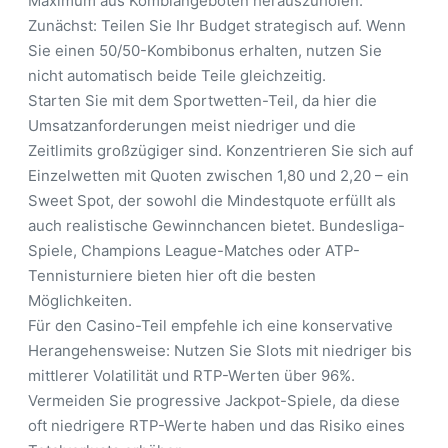
Maximum aus Kombiangeboten herauszuholen.
Zunächst: Teilen Sie Ihr Budget strategisch auf. Wenn
Sie einen 50/50-Kombibonus erhalten, nutzen Sie
nicht automatisch beide Teile gleichzeitig.
Starten Sie mit dem Sportwetten-Teil, da hier die
Umsatzanforderungen meist niedriger und die
Zeitlimits großzügiger sind. Konzentrieren Sie sich auf
Einzelwetten mit Quoten zwischen 1,80 und 2,20 – ein
Sweet Spot, der sowohl die Mindestquote erfüllt als
auch realistische Gewinnchancen bietet. Bundesliga-
Spiele, Champions League-Matches oder ATP-
Tennisturniere bieten hier oft die besten
Möglichkeiten.
Für den Casino-Teil empfehle ich eine konservative
Herangehensweise: Nutzen Sie Slots mit niedriger bis
mittlerer Volatilität und RTP-Werten über 96%.
Vermeiden Sie progressive Jackpot-Spiele, da diese
oft niedrigere RTP-Werte haben und das Risiko eines