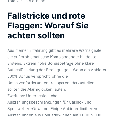
Totalverlusts erhöhen.
Fallstricke und rote
Flaggen: Worauf Sie
achten sollten
Aus meiner Erfahrung gibt es mehrere Warnsignale,
die auf problematische Kombiangebote hindeuten.
Erstens: Extrem hohe Bonusbeträge ohne klare
Aufschlüsselung der Bedingungen. Wenn ein Anbieter
500% Bonus verspricht, ohne die
Umsatzanforderungen transparent darzustellen,
sollten die Alarmglocken läuten.
Zweitens: Unterschiedliche
Auszahlungsbeschränkungen für Casino- und
Sportwetten-Gewinne. Einige Anbieter limitieren
Auszahlungen aus Bonusgewinnen auf 1.000-5.000