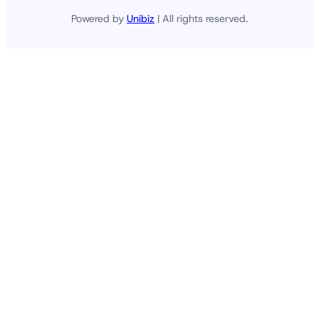
Powered by
Unibiz
| All rights reserved.