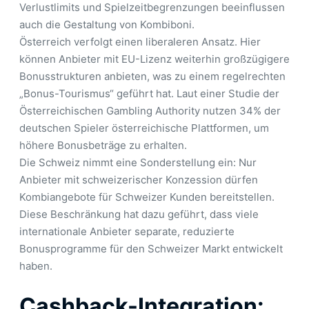
Verlustlimits und Spielzeitbegrenzungen beeinflussen
auch die Gestaltung von Kombiboni.
Österreich verfolgt einen liberaleren Ansatz. Hier
können Anbieter mit EU-Lizenz weiterhin großzügigere
Bonusstrukturen anbieten, was zu einem regelrechten
„Bonus-Tourismus“ geführt hat. Laut einer Studie der
Österreichischen Gambling Authority nutzen 34% der
deutschen Spieler österreichische Plattformen, um
höhere Bonusbeträge zu erhalten.
Die Schweiz nimmt eine Sonderstellung ein: Nur
Anbieter mit schweizerischer Konzession dürfen
Kombiangebote für Schweizer Kunden bereitstellen.
Diese Beschränkung hat dazu geführt, dass viele
internationale Anbieter separate, reduzierte
Bonusprogramme für den Schweizer Markt entwickelt
haben.
Cashback-Integration: