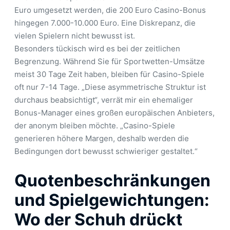
Euro umgesetzt werden, die 200 Euro Casino-Bonus
hingegen 7.000-10.000 Euro. Eine Diskrepanz, die
vielen Spielern nicht bewusst ist.
Besonders tückisch wird es bei der zeitlichen
Begrenzung. Während Sie für Sportwetten-Umsätze
meist 30 Tage Zeit haben, bleiben für Casino-Spiele
oft nur 7-14 Tage. „Diese asymmetrische Struktur ist
durchaus beabsichtigt“, verrät mir ein ehemaliger
Bonus-Manager eines großen europäischen Anbieters,
der anonym bleiben möchte. „Casino-Spiele
generieren höhere Margen, deshalb werden die
Bedingungen dort bewusst schwieriger gestaltet.“
Quotenbeschränkungen
und Spielgewichtungen:
Wo der Schuh drückt