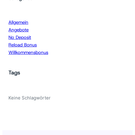
Allgemein
Angebote
No Deposit
Reload Bonus
Willkommensbonus
Tags
Keine Schlagwörter