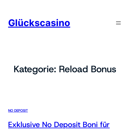
Zum
Inhalt
springen
Glückscasino
Kategorie:
Reload Bonus
NO DEPOSIT
Exklusive No Deposit Boni für