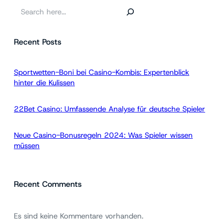
S
u
c
Recent Posts
h
e
n
Sportwetten-Boni bei Casino-Kombis: Expertenblick
hinter die Kulissen
22Bet Casino: Umfassende Analyse für deutsche Spieler
Neue Casino-Bonusregeln 2024: Was Spieler wissen
müssen
Recent Comments
Es sind keine Kommentare vorhanden.