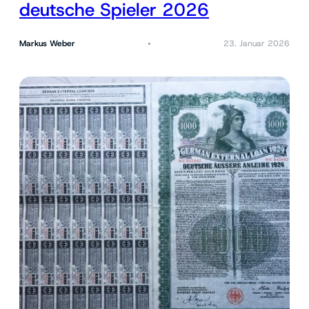
deutsche Spieler 2026
Markus Weber
23. Januar 2026