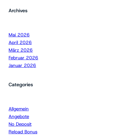
Archives
Mai 2026
April 2026
März 2026
Februar 2026
Januar 2026
Categories
Allgemein
Angebote
No Deposit
Reload Bonus